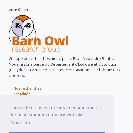
2026 © UNIL
Groupe de recherches mené par le Prof. Alexandre Roulin.
Nous faisons partie du Département d’Écologie et d’Évolution
(DEE) de l’Université de Lausanne et travaillons sur l’Effraie des
clochers.
__ Nos recherches
__ Actualités
__ Owls for peace
__ Près de chez vous
This website uses cookies to ensure you get
__ Matériel didactique
the best experience on our website
__ A propos de nous
More info
pixel assemblé par
pixinside.ch